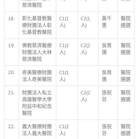
慈濟醫院
18.
彰化基督教醫
C1(1
C2(1
黃千
醫院
療財團法人彰
人)
人)
惠
遴選
化基督教醫院
19.
佛教慈濟醫療
C1(2
C2(2
吳育
醫院
財團法人大林
人)
人)
儒
遴選
慈濟醫院
20.
奇美醫療財團
C1(1
吳育
醫院
法人奇美醫院
人)
儒
遴選
21.
財團法人私立
C2(2
張祝
醫院
高雄醫學大學
人)
芬
遴選
附設中和紀念
醫院
22.
義大醫療財團
C1(2
張祝
醫院
法人義大醫院
人)
芬
遴選