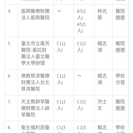
4.
振興醫療財團
－
B3(1
林光
醫院
法人振興醫院
人)
華
遴選
A5(1
人)
5.
臺北市立萬芳
C1(1
C2(2
楊志
醫院
醫院-委託財
人)
人)
鴻
遴選
團法人臺北醫
學大學辦理
6.
佛教慈濟醫療
C1(2
－
楊志
學校
財團法人台北
人)
鴻
分發
慈濟醫院
7.
天主教耕莘醫
C1(2
C2(2
洪士
醫院
療財團法人耕
人)
人)
文
遴選
莘醫院
8.
衛生福利部臺
C1(3
C2(3
楊志
學校