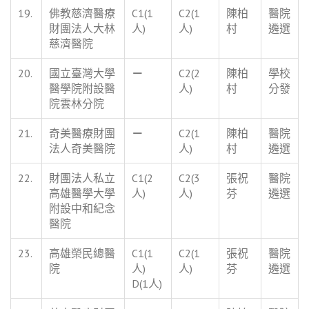
19.
佛教慈濟醫療
C1(1
C2(1
陳柏
醫院
財團法人大林
人)
人)
村
遴選
慈濟醫院
20.
國立臺灣大學
－
C2(2
陳柏
學校
醫學院附設醫
人)
村
分發
院雲林分院
21.
奇美醫療財團
－
C2(1
陳柏
醫院
法人奇美醫院
人)
村
遴選
22.
財團法人私立
C1(2
C2(3
張祝
醫院
高雄醫學大學
人)
人)
芬
遴選
附設中和紀念
醫院
23.
高雄榮民總醫
C1(1
C2(1
張祝
醫院
院
人)
人)
芬
遴選
D(1人)