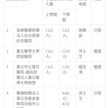
人數
老師
上學期
下學
期
1.
長庚醫療財團
C1(2
C2(1
施教
分發
法人台北長庚
人)
人)
諭
紀念醫院
2.
臺北醫學大學
C1(1
C2(4
洪士
遴選
附設醫院
人)
人)
文
3.
臺北市立萬芳
C1(3
C2(5
楊志
遴選
醫院-委託財
人)
人)
鴻
團法人臺北醫
學大學辦理
4.
醫療財團法人
A4(1
洪士
分發
辜公亮基金會
人)
文
和信治癌中心
A7(2