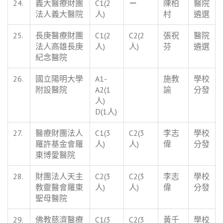
24.
義大醫療財團
C1(2
－
陳柏
醫院
法人義大醫院
人)
村
遴選
25.
長庚醫療財團
C1(2
C2(2
張祝
醫院
法人高雄長庚
人)
人)
芬
遴選
紀念醫院
26.
國立陽明大學
A1-
施教
學校
附設醫院
A2(1
諭
分發
人)
D(1人)
27.
醫療財團法人
C1(3
C2(3
李志
學校
羅許基金會羅
人)
人)
偉
分發
東博愛醫院
28.
財團法人天主
C2(3
C2(3
李志
學校
教靈醫會羅東
人)
人)
偉
分發
聖母醫院
29.
佛教慈濟醫療
C1(3
C2(3
黃千
學校