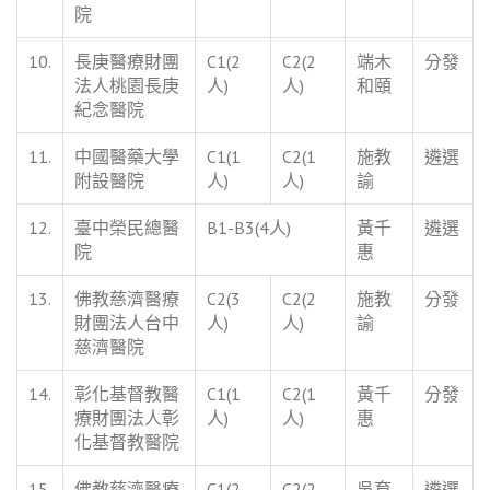
院
10.
長庚醫療財團
C1(2
C2(2
端木
分發
法人桃園長庚
人)
人)
和頤
紀念醫院
11.
中國醫藥大學
C1(1
C2(1
施教
遴選
附設醫院
人)
人)
諭
12.
臺中榮民總醫
B1-B3(4人)
黃千
遴選
院
惠
13.
佛教慈濟醫療
C2(3
C2(2
施教
分發
財團法人台中
人)
人)
諭
慈濟醫院
14.
彰化基督教醫
C1(1
C2(1
黃千
分發
療財團法人彰
人)
人)
惠
化基督教醫院
15.
佛教慈濟醫療
C1(2
C2(2
吳育
遴選