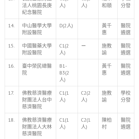
法人桃園長庚
人)
人)
和頤
分發
紀念醫院
14.
中山醫學大學
D(2人)
黃千
醫院
附設醫院
惠
遴選
15.
中國醫藥大學
C1(2
－
施教
醫院
附設醫院
人)
諭
遴選
16.
臺中榮民總醫
B1-
黃千
醫院
院
B3(2
惠
遴選
人)
17.
佛教慈濟醫療
C1(1
C2(2
施教
學校
財團法人台中
人)
人)
諭
分發
慈濟醫院
18.
佛教慈濟醫療
C1(1
C2(1
陳柏
醫院
財團法人大林
人)
人)
村
遴選
慈濟醫院