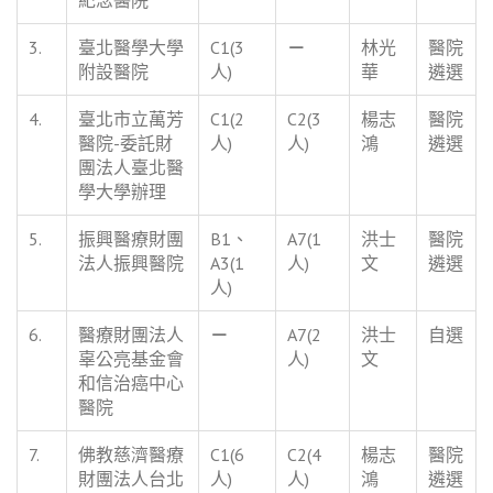
3.
臺北醫學大學
C1(3
－
林光
醫院
附設醫院
人)
華
遴選
4.
臺北市立萬芳
C1(2
C2(3
楊志
醫院
醫院-委託財
人)
人)
鴻
遴選
團法人臺北醫
學大學辦理
5.
振興醫療財團
B1、
A7(1
洪士
醫院
法人振興醫院
A3(1
人)
文
遴選
人)
6.
醫療財團法人
－
A7(2
洪士
自選
辜公亮基金會
人)
文
和信治癌中心
醫院
7.
佛教慈濟醫療
C1(6
C2(4
楊志
醫院
財團法人台北
人)
人)
鴻
遴選