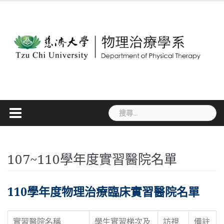
Skip
to
content
搜
尋
關
鍵
字:
107~110學年度實習醫院名單
110學年度物理治療臨床實習醫院名單
實習醫院名稱
學生實習梯次及
訪視
備註