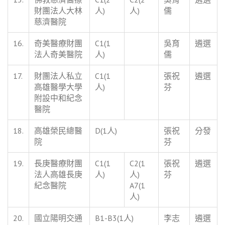
財團法人大林
人)
人)
儒
慈濟醫院
16.
奇美醫療財團
C1(1
吳育
遴選
法人奇美醫院
人)
儒
17.
財團法人私立
C1(1
張祝
遴選
高雄醫學大學
人)
芬
附設中和紀念
醫院
18.
高雄榮民總醫
D(1人)
張祝
分發
院
芬
19.
長庚醫療財團
C1(1
C2(1
張祝
遴選
法人高雄長庚
人)
人)
芬
紀念醫院
A7(1
人)
20.
國立陽明交通
B1-B3(1人)
李志
遴選