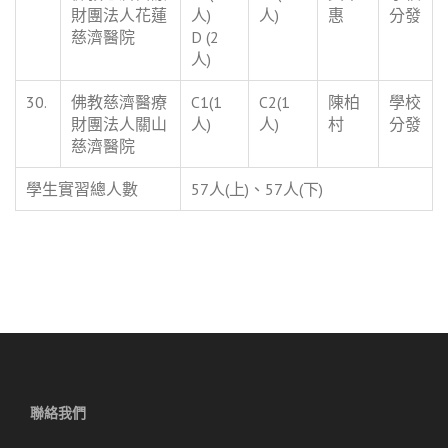
財團法人花蓮
人)
人)
惠
分發
慈濟醫院
D (2
人)
30.
佛教慈濟醫療
C1(1
C2(1
陳柏
學校
財團法人關山
人)
人)
村
分發
慈濟醫院
學生實習總人數
57人(上)、57人(下)
聯絡我們