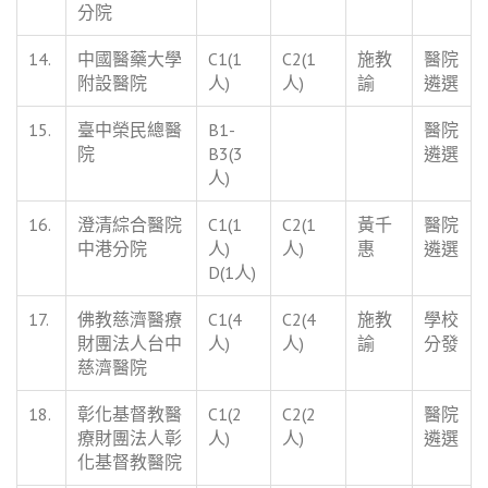
分院
14.
中國醫藥大學
C1(1
C2(1
施教
醫院
附設醫院
人)
人)
諭
遴選
15.
臺中榮民總醫
B1-
醫院
院
B3(3
遴選
人)
16.
澄清綜合醫院
C1(1
C2(1
黃千
醫院
中港分院
人)
人)
惠
遴選
D(1人)
17.
佛教慈濟醫療
C1(4
C2(4
施教
學校
財團法人台中
人)
人)
諭
分發
慈濟醫院
18.
彰化基督教醫
C1(2
C2(2
醫院
療財團法人彰
人)
人)
遴選
化基督教醫院