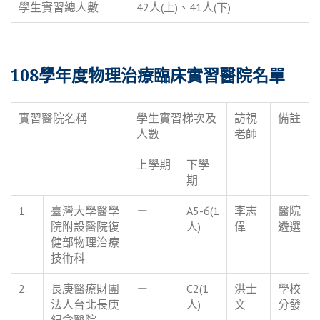
學生實習總人數
42人(上)、41人(下)
108學年度物理治療臨床實習醫院名單
實習醫院名稱
學生實習梯次及
訪視
備註
人數
老師
上學期
下學
期
1.
臺灣大學醫學
－
A5-6(1
李志
醫院
院附設醫院復
人)
偉
遴選
健部物理治療
技術科
2.
長庚醫療財團
－
C2(1
洪士
學校
法人台北長庚
人)
文
分發
紀念醫院