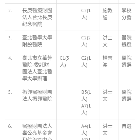
2.
長庚醫療財團
C2(1
施教
學校
法人台北長庚
人)
諭
分發
紀念醫院
3.
臺北醫學大學
C2(2
洪士
醫院
附設醫院
人)
文
遴選
4.
臺北市立萬芳
C1(5
C2(1
楊志
醫院
醫院-委託財
人)
人)
鴻
遴選
團法人臺北醫
學大學辦理
5.
振興醫療財團
B3(1
洪士
醫院
法人振興醫院
人)
文
遴選
A7(1
人)
6.
醫療財團法人
A4(1
洪士
自選
辜公亮基金會
人)
文
和信治癌中心
A7(1