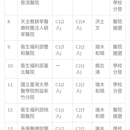
慈濟醫院
學校
分發
8.
天主教耕莘醫
C1(2
C2(4
洪士
醫院
療財團法人耕
人)
人)
文
遴選
莘醫院
9.
衛生福利部雙
C1(3
C2(2
端木
醫院
和醫院
人)
人)
和頤
遴選
10.
衛生福利部臺
－
C2(1
楊志
學校
北醫院
人)
鴻
分發
11.
國立臺灣大學
C1(2
C2(2
端木
學校
醫學院附設新
人)
人)
和頤
分發
竹分院
12.
衛生福利部桃
C1(1
C2(3
端木
醫院
園醫院
人)
人)
和頤
遴選
13.
長庚醫療財團
C1(2
C2(2
端木
學校