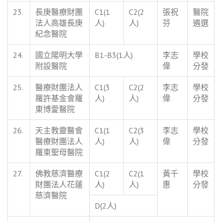
23.
長庚醫療財團
C1(1
C2(2
張祝
醫院
法人高雄長庚
人)
人)
芬
遴選
紀念醫院
24.
國立陽明大學
B1-B3(1人)
李志
學校
附設醫院
偉
分發
25.
醫療財團法人
C1(3
C2(2
李志
學校
羅許基金會羅
人)
人)
偉
分發
東博愛醫院
26.
天主教靈醫會
C1(1
C2(3
李志
學校
醫療財團法人
人)
人)
偉
分發
羅東聖母醫院
27.
佛教慈濟醫療
C1(2
C2(1
黃千
學校
財團法人花蓮
人)
人)
惠
分發
慈濟醫院
D(2人)