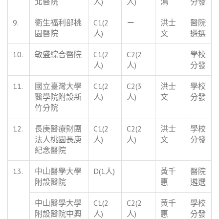
北醫院
人)
人)
鴻
分發
9.
衛生福利部桃
C1(2
－
洪士
醫院
園醫院
人)
文
遴選
10.
敏盛綜合醫院
C1(2
C2(2
學校
人)
人)
分發
11.
國立臺灣大學
C1(2
C2(3
洪士
學校
醫學院附設新
人)
人)
文
分發
竹分院
12.
長庚醫療財團
C1(2
C2(2
洪士
學校
法人桃園長庚
人)
人)
文
分發
紀念醫院
13.
中山醫學大學
D(1人)
黃千
醫院
附設醫院
惠
遴選
中山醫學大學
C1(2
C2(2
黃千
學校
附設醫院中興
人)
人)
惠
分發