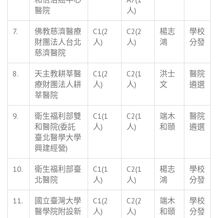
醫院
人)
7.
佛教慈濟醫療
C1(2
C2(2
楊志
學校
財團法人台北
人)
人)
鴻
分發
慈濟醫院
8.
天主教耕莘醫
C1(2
C2(1
洪士
醫院
療財團法人耕
人)
人)
文
遴選
莘醫院
9.
衛生福利部雙
C1(1
C2(1
端木
醫院
和醫院(委託
人)
人)
和頤
遴選
臺北醫學大學
興建經營)
10.
衛生福利部臺
C1(1
C2(1
楊志
學校
北醫院
人)
人)
鴻
分發
11.
國立臺灣大學
C1(2
C2(2
端木
學校
醫學院附設新
人)
人)
和頤
分發