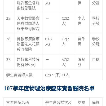
羅許基金會羅
人)
偉
分發
東博愛醫院
25.
天主教靈醫會
－
C2(2
李志
學校
醫療財團法人
人)
偉
分發
羅東聖母醫院
26.
佛教慈濟醫療
C1(2
C2(2
黃千
學校
財團法人花蓮
人)
人)
惠
分發
慈濟醫院
27.
達特富科技股
－
A7(2
張祝
自選
份有限公司
人)
芬
學生實習總人數
(上)、(下) 41人
107學年度物理治療臨床實習醫院名單
實習醫院名稱
學生實習梯次及
訪視
備註