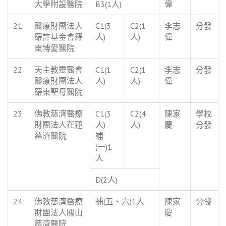
大學附設醫院
B3(1人)
偉
21.
醫療財團法人
C1(3
C2(1
李志
分發
羅許基金會羅
人)
人)
偉
東博愛醫院
22.
天主教靈醫會
C1(1
C2(1
李志
分發
醫療財團法人
人)
人)
偉
羅東聖母醫院
23.
佛教慈濟醫療
C1(3
C2(4
陳家
學校
財團法人花蓮
人)
人)
慶
分發
慈濟醫院
補
(一)1
人
D(2人)
24.
佛教慈濟醫療
補(五、六)1人
陳家
分發
財團法人關山
慶
慈濟醫院