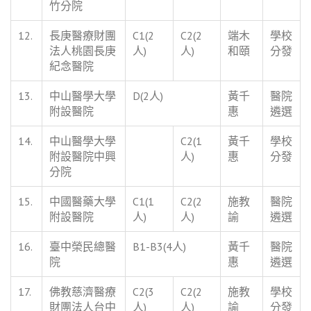
竹分院
12.
長庚醫療財團
C1(2
C2(2
端木
學校
法人桃園長庚
人)
人)
和頤
分發
紀念醫院
13.
中山醫學大學
D(2人)
黃千
醫院
附設醫院
惠
遴選
14.
中山醫學大學
C2(1
黃千
學校
附設醫院中興
人)
惠
分發
分院
15.
中國醫藥大學
C1(1
C2(2
施教
醫院
附設醫院
人)
人)
諭
遴選
16.
臺中榮民總醫
B1-B3(4人)
黃千
醫院
院
惠
遴選
17.
佛教慈濟醫療
C2(3
C2(2
施教
學校
財團法人台中
人)
人)
諭
分發