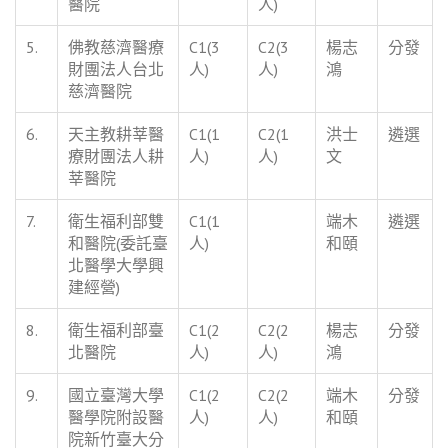
醫院
人)
5.
佛教慈濟醫療
C1(3
C2(3
楊志
分發
財團法人台北
人)
人)
鴻
慈濟醫院
6.
天主教耕莘醫
C1(1
C2(1
洪士
遴選
療財團法人耕
人)
人)
文
莘醫院
7.
衛生福利部雙
C1(1
端木
遴選
和醫院(委託臺
人)
和頤
北醫學大學興
建經營)
8.
衛生福利部臺
C1(2
C2(2
楊志
分發
北醫院
人)
人)
鴻
9.
國立臺灣大學
C1(2
C2(2
端木
分發
醫學院附設醫
人)
人)
和頤
院新竹臺大分