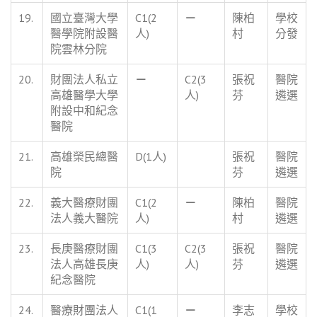
19.
國立臺灣大學
C1(2
－
陳柏
學校
醫學院附設醫
人)
村
分發
院雲林分院
20.
財團法人私立
－
C2(3
張祝
醫院
高雄醫學大學
人)
芬
遴選
附設中和紀念
醫院
21.
高雄榮民總醫
D(1人)
張祝
醫院
院
芬
遴選
22.
義大醫療財團
C1(2
－
陳柏
醫院
法人義大醫院
人)
村
遴選
23.
長庚醫療財團
C1(3
C2(3
張祝
醫院
法人高雄長庚
人)
人)
芬
遴選
紀念醫院
24.
醫療財團法人
C1(1
－
李志
學校