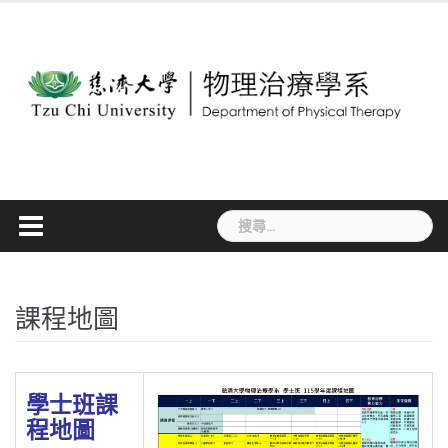
Skip
to
content
搜
尋
關
鍵
字:
課程地圖
學士班課
程地圖