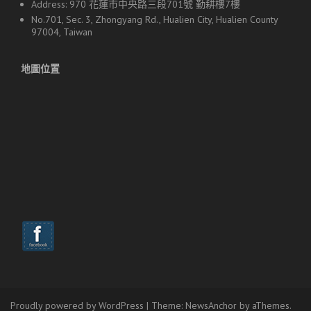
Address: 970 花蓮市中央路三段701號 勤耕樓7樓
No.701, Sec. 3, Zhongyang Rd., Hualien City, Hualien County
97004, Taiwan
地圖位置
Proudly powered by WordPress
|
Theme:
NewsAnchor
by aThemes.