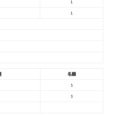
1
1
道
名額
5
3