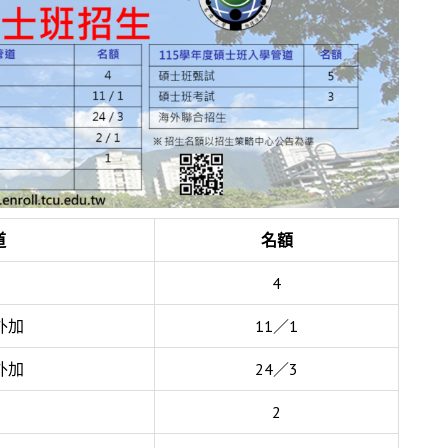
道
名額
4
外加
11／1
外加
24／3
2